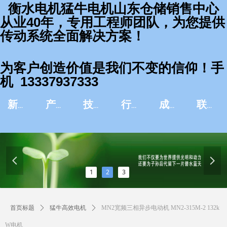
衡水电机猛牛电机山东仓储销售中心
从业40年，专用工程师团队，为您提供
传动系统全面解决方案！
为客户创造价值是我们不变的信仰！手
机 13337937333
新闻资讯
产品中心
技术服务
行业应用
成功案例
联系我们
넳
넲
1
2
3
首页标题
ꄲ
猛牛高效电机
ꄲ
MN2宽频三相异步电动机 MN2-315M-2 132k
W电机