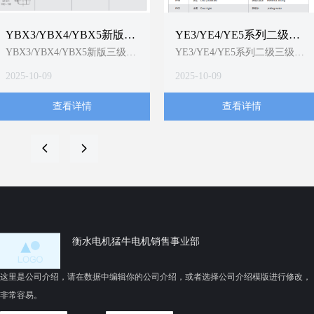
YBX3/YBX4/YBX5新版三
YE3/YE4/YE5系列二级三
级二级一级能效电动机安
级一级能效电机防护等级
YBX3/YBX4/YBX5新版三级二
YE3/YE4/YE5系列二级三级一
装方式代码图示
级一级能效电动机安装方式代
代码图示
级能效电机防护等级代码图示
2025-10-09
2025-10-09
码图示
查看详情
查看详情
넳
넲
衡水电机猛牛电机销售事业部
这里是公司介绍，请在数据中编辑你的公司介绍，或者选择公司介绍模版进行修改，
非常容易。