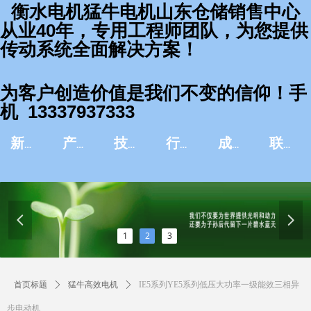
衡水电机猛牛电机山东仓储销售中心
从业40年，专用工程师团队，为您提供
传动系统全面解决方案！
为客户创造价值是我们不变的信仰！手
机 13337937333
新闻资讯
产品中心
技术服务
行业应用
成功案例
联系我们
넳
넲
1
2
3
首页标题
ꄲ
猛牛高效电机
ꄲ
IE5系列YE5系列低压大功率一级能效三相异
步电动机