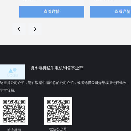
YE5系列，这是一个让人耳熟
正逐渐走进我们生
能详的话题。无论你是刚接触
落。无论是工业生
查看详情
查看详情
这款产品的新手，还是已经有
康，还是日常生活，
了一定了解的老手，相信这里
都展现出其独特的
都会有你想知道的常见问题解
넳
넲
答！
YBX5系列在工业
首先，咱们得说说
1. YE5系列是什么？
想象一下，生产线
简单来说，YE5系列是一款高
环节都在高效运转
性能的产品，广泛应用于各种
YBX5系列的智能
领域。它的设计理念是为了满
系列产品可以实时
衡水电机猛牛电机销售事业部
足用户在效率和功能上的双重
运行状态，提前预
需求，因此在各个方面都表现
故障率，节省了成
这里是公司介绍，请在数据中编辑你的公司介绍，或者选择公司介绍模版进行修改，
得相当出色。无论是技术参数
子，某知名制造企
非常容易。
还是使用体验，YBX5系列都力
YBX5系列后，生
求做到极致。
20%，真是让人惊叹
微信公众号
关注微博