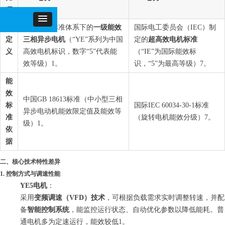
项
中国能效标准体系下的
一级能效
国际电工委员会（IEC）制
定
三相异步电机
（“YE”系列为中国
定的
超高效电机标准
义
高效电机标识，数字“5”代表能
（“IE”为国际能效标
效等级）1。
识，“5”为最高等级）7。
能
效
中国GB 18613标准（中小型三相
标
国际IEC 60034-30-1标准
异步电动机能效限定值及能效等
准
（旋转电机能效分级）7。
级）1。
依
据
二、核心技术特性差异
1.
控制方式与调速性能
YE5电机
：
采用
变频调速（VFD）技术
，可根据负载需求实时调整转速，并配
备
智能控制系统
，能监控运行状态、自动优化参数以降低能耗。普
通电机多为定速运行，能效较低1。