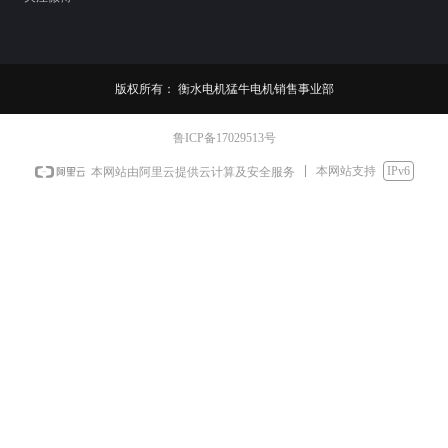
版权所有：
衡水电机猛牛电机销售事业部
鲁ICP备17029513号
本网站支持
IPv6
本网站由阿里云提供云计算及安全服务