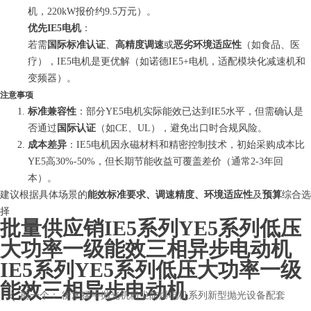
机，220kW报价约9.5万元）。
优先IE5电机
：
若需
国际标准认证
、
高精度调速
或
恶劣环境适应性
（如食品、医
疗），IE5电机是更优解（如诺德IE5+电机，适配模块化减速机和
变频器）。
注意事项
标准兼容性
：部分YE5电机实际能效已达到IE5水平，但需确认是
否通过
国际认证
（如CE、UL），避免出口时合规风险。
成本差异
：IE5电机因永磁材料和精密控制技术，初始采购成本比
YE5高30%-50%，但长期节能收益可覆盖差价（通常2-3年回
本）。
建议根据具体场景的
能效标准要求、调速精度、环境适应性
及
预算
综合选
择
批量供应销IE5系列YE5系列低压
大功率一级能效三相异步电动机
IE5系列YE5系列低压大功率一级
能效三相异步电动机
前一个：
衡水猛牛抛光机粉尘防爆电机系列新型抛光设备配套
ꄴ