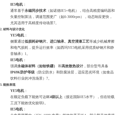
IE5电机
：
通常基于
永磁同步技术
（如诺德IE5+电机），结合高精度编码器和
矢量控制算法，调速范围更广（如0-3000rpm），动态响应更快，
尤其适用于高精度传动场景7。
2.
材料与设计优化
YE5电机
：
侧重通过
低损耗矽钢片、进口轴承、真空浸漆工艺
等减少机械摩擦
和电气损耗，提升运行效率（如西玛YE5电机采用优质矽钢片和静
音轴承）1。
IE5电机
：
强调
永磁体材料（如钕铁硼）
和
高效散热设计
，部分型号具备
IP69K防护等级
（防尘防水）和防腐涂层，适应恶劣环境（如食品
饮料行业的冲洗场景）7。
3.
能效表现
YE5电机
：
在额定负载下能效可达
IE4级以上
（接近国际IE5水平），但在轻载
工况下能效优化较弱1。
IE5电机
：