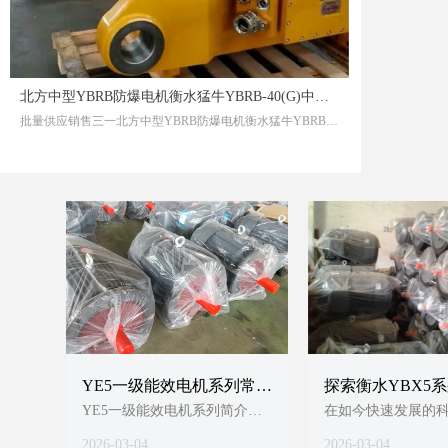
北方中型YBRB防爆电机衡水猛牛YBRB-40(G)中矿美机采煤矿用行业应用广泛
批量供应销售三一北方中型YBRB防爆电机衡水猛牛YBRB-40(G)中矿美机采煤矿用行业应用广泛三一北方中型YBRB防爆电机衡水猛牛YBRB-40(G)中矿美机采煤矿用行业应用广泛
YE5一级能效电机系列常见
探索衡水YBX5
问题解答：让我们一探究
牛一级能效的多
YE5一级能效电机系列简介
在如今快速发展的
竟！
嘿，朋友们！今天我们要聊聊
景
YBX5系列作为一
2026-03-04
2026-03-04