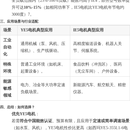
全负载范围内（25%-100%负载）能效均高于IE4，部分型号效率提
升可达
10%-15%
（如相同功率下，IE5电机比YE3电机年节电约
3000度）7。
三、应用场景与行业适配
场景
YE5电机典型应用
IE5电机典型应用
工业
通用机械（泵、风机、压
高精度输送设备、机器人关
自动
缩机）、生产线驱动。
节、伺服系统。
化
特殊
普通工业环境（如机床、
食品饮料（冲洗区）、医药
环境
起重设备）。
（无尘车间）、户外设备。
能源
电力、冶金等大功率定速
新能源汽车、航空航天、精密
敏感
负载场景。
仪器。
领域
四、总结：如何选择？
优先YE5电机
：
若需
符合中国能效认证
、预算有限，且应用于
定速或简单调速场景
（如水泵、风机），YE5电机性价比更高（如西玛YE5-355L1-6电